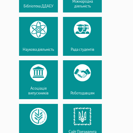
Міжнародна
Бібліотека ДДАЕУ
діяльність
Наукова діяльність
Рада студентів
Асоціація
випускників
Роботодавцям
Сайт Президента