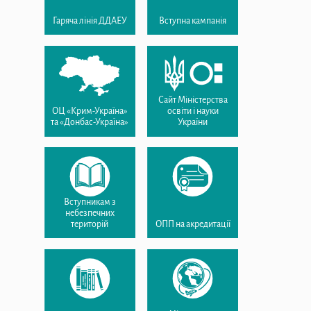
Гаряча лінія ДДАЕУ
Вступна кампанія
Сайт Міністерства
ОЦ «Крим-Україна»
освіти і науки
та «Донбас-Україна»
України
Вступникам з
небезпечних
територій
ОПП на акредитації