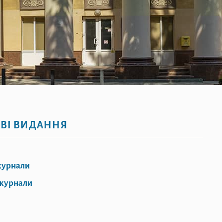
ВІ ВИДАННЯ
журнали
 журнали