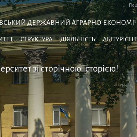
ВСЬКИЙ ДЕРЖАВНИЙ АГРАРНО-ЕКОНОМІЧ
ИТЕТ
СТРУКТУРА
ДІЯЛЬНІСТЬ
АБІТУРІЄНТ
ерситет зі сторічною історією!