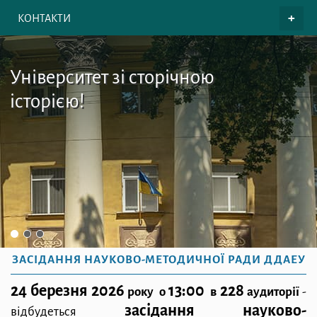
КОНТАКТИ
Університет зі сторічною
історією!
ЗАСІДАННЯ НАУКОВО-МЕТОДИЧНОЇ РАДИ ДДАЕУ
24 березня 2026
13:00
228
року о
в
аудиторії
-
засідання науково-
відбудеться