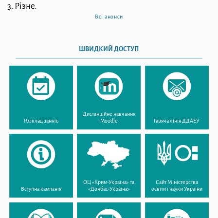
3.
Різне.
Всі анонси
ШВИДКИЙ ДОСТУП
Дистанційне навчання
Розклад занять
Moodle
Гаряча лінія ДДАЕУ
ОЦ «Крим-Україна» та
Сайт Міністерства
Вступна кампанія
«Донбас-Україна»
освіти і науки України