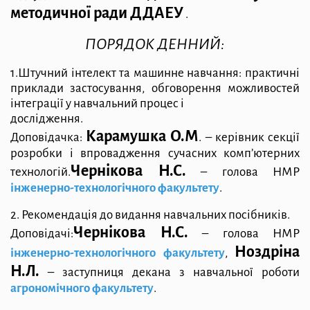
методичної
ради ДДАЕУ
.
ПОРЯДОК ДЕННИЙ:
1.Штучний інтелект та машинне навчання: практичні
приклади застосування, обговорення можливостей
інтеграції у навчальний процес і
дослідження.
Карамушка О.М
Доповідачка:
. – керівник секції
розробки і впровадження сучасних комп’ютерних
Чернікова Н.С.
технологій.
– голова НМР
інженерно-технологічного факультету
.
2. Рекомендація до видання навчальних посібників.
Чернікова Н.С.
Доповідачі:
– голова НМР
Ноздріна
інженерно-технологічного факультету
,
Н.Л.
– заступниця декана з навчальної роботи
агрономічного факультету
.