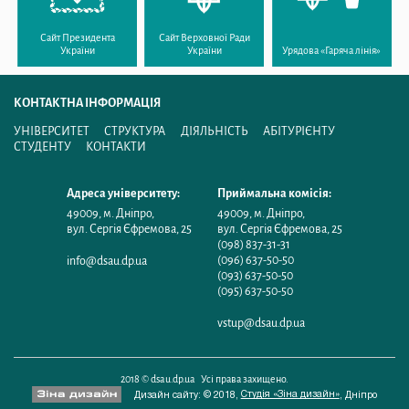
Сайт Президента
Сайт Верховної Ради
України
України
Урядова «Гаряча лінія»
КОНТАКТНА ІНФОРМАЦІЯ
УНІВЕРСИТЕТ
СТРУКТУРА
ДІЯЛЬНІСТЬ
АБІТУРІЄНТУ
СТУДЕНТУ
КОНТАКТИ
Адреса університету:
Приймальна комісія:
49009
,
м. Дніпро
,
49009
,
м. Дніпро
,
вул. Сергія Єфремова, 25
вул. Сергія Єфремова, 25
(098) 837-31-31
(096) 637-50-50
info@dsau.dp.ua
(093) 637-50-50
(095) 637-50-50
vstup@dsau.dp.ua
2018 © dsau.dp.ua Усі права захищено.
Студія «Зіна дизайн»
Дизайн сайту: © 2018,
,
Дніпро