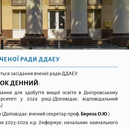
ЧЕНОЇ РАДИ ДДАЕУ
ться засідання вченої ради ДДАЕУ
ОК ДЕННИЙ
:
ання для здобуття вищої освіти в Дніпровському
ерситеті у 2024 р
о
ці.
(Доповідає: відповідальний
.
)
я
(Доповідає: вчений секретар проф.
Береза О.Ю
.)
чя 2023-2024 н.р.
(Інформує: начальник навчального