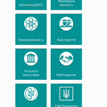
Міжнародна
Бібліотека ДДАЕУ
діяльність
Наукова діяльність
Рада студентів
Асоціація
випускників
Роботодавцям
Сайт Президента