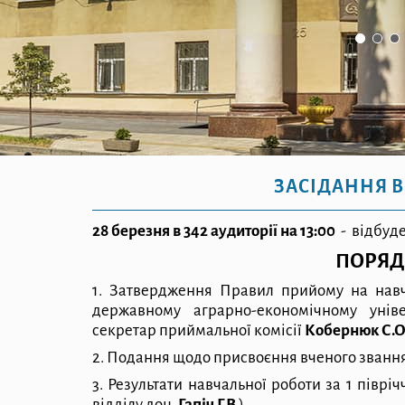
ЗАСІДАННЯ В
28
березня в
342 аудиторії на
1
3:
0
0
-
відбуде
ПОРЯД
1. Затвердження Правил прийому на навч
державному аграрно-економічному унів
секретар приймальної комісії
Кобернюк С.О
2. Подання щодо присвоєння вченого зва
н
н
3. Результати навчальної роботи за 1 півріч
відділу доц.
Г
а
піч Г.В.
)