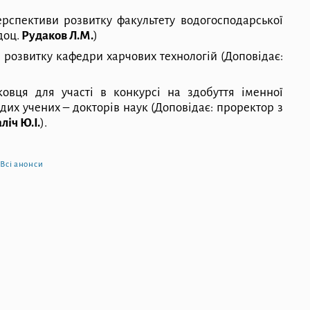
перспективи розвитку факультету в
о
догосподарської
доц.
Рудаков Л.М.
)
ви розвитку кафедри харчових техн
о
логій
(Доповідає:
овця для участі в конкурсі на здобу
т
тя іменної
дих учених – докторів наук
(Доповідає:
проректор з
ліч Ю.І.
).
Всі анонси