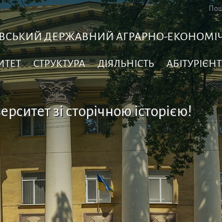
ВСЬКИЙ ДЕРЖАВНИЙ АГРАРНО-ЕКОНОМІЧ
ИТЕТ
СТРУКТУРА
ДІЯЛЬНІСТЬ
АБІТУРІЄНТ
ерситет зі сторічною історією!