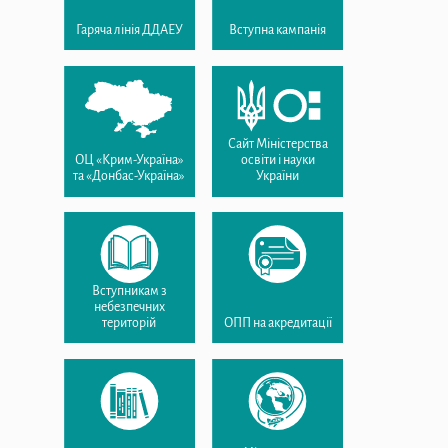
Гаряча лінія ДДАЕУ
Вступна кампанія
Сайт Міністерства
ОЦ «Крим-Україна»
освіти і науки
та «Донбас-Україна»
України
Вступникам з
небезпечних
територій
ОПП на акредитації