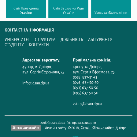
Сайт Президента
Сайт Верховної Ради
України
України
Урядова «Гаряча лінія»
КОНТАКТНА ІНФОРМАЦІЯ
УНІВЕРСИТЕТ
СТРУКТУРА
ДІЯЛЬНІСТЬ
АБІТУРІЄНТУ
СТУДЕНТУ
КОНТАКТИ
Адреса університету:
Приймальна комісія:
49009
,
м. Дніпро
,
49009
,
м. Дніпро
,
вул. Сергія Єфремова, 25
вул. Сергія Єфремова, 25
(098) 837-31-31
(096) 637-50-50
info@dsau.dp.ua
(093) 637-50-50
(095) 637-50-50
vstup@dsau.dp.ua
2018 © dsau.dp.ua Усі права захищено.
Студія «Зіна дизайн»
Дизайн сайту: © 2018,
,
Дніпро