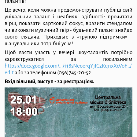
талантів!
Це вечір, коли можна продемонструвати публіці свій
унікальний талант і неабиякі здібності: прочитати
вірш, показати картковий фокус, вразити стендапом
чи виконати музичний твір - будь-який талант знайде
свого глядача. Приходьте з «групою підтримки» -
шанувальники потрібні усім!
Щоб взяти участь у вечері шоу-талантів потрібно
зареєструватися за посиланням
https://docs.google.com/.../
118sNeoerqYjICzKqnxXcVoF.../
edit
або за телефоном (056)745-20-52.
Вхід вільний, виступ - за реєстрацією.