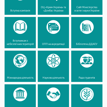
ОЦ «Крим-Україна» та
Сайт Міністерства
Вступна кампанія
«Донбас-Україна»
освіти і науки України
Вступникам з
небезпечних територій
ОПП на акредитації
Бібліотека ДДАЕУ
Міжнародна діяльність
Наукова діяльність
Рада студентів