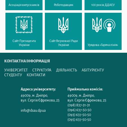
Асоціація випускників
Роботодавцям
100 років ДДАЕУ
Сайт Президента
Сайт Верховної Ради
України
України
Урядова «Гаряча лінія»
КОНТАКТНА ІНФОРМАЦІЯ
УНІВЕРСИТЕТ
СТРУКТУРА
ДІЯЛЬНІСТЬ
АБІТУРІЄНТУ
СТУДЕНТУ
КОНТАКТИ
Адреса університету:
Приймальна комісія:
49009
,
м. Дніпро
,
49009
,
м. Дніпро
,
вул. Сергія Єфремова, 25
вул. Сергія Єфремова, 25
(098) 837-31-31
(096) 637-50-50
info@dsau.dp.ua
(093) 637-50-50
(095) 637-50-50