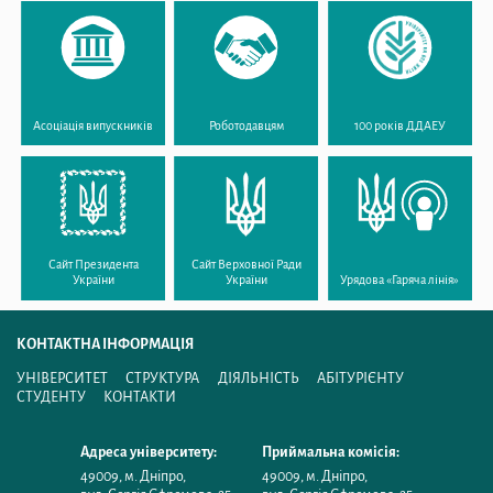
Асоціація випускників
Роботодавцям
100 років ДДАЕУ
Сайт Президента
Сайт Верховної Ради
України
України
Урядова «Гаряча лінія»
КОНТАКТНА ІНФОРМАЦІЯ
УНІВЕРСИТЕТ
СТРУКТУРА
ДІЯЛЬНІСТЬ
АБІТУРІЄНТУ
СТУДЕНТУ
КОНТАКТИ
Адреса університету:
Приймальна комісія:
49009
,
м. Дніпро
,
49009
,
м. Дніпро
,