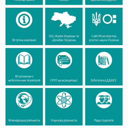
ОЦ «Крим-Україна» та
Сайт Міністерства
Вступна кампанія
«Донбас-Україна»
освіти і науки України
Вступникам з
небезпечних територій
ОПП на акредитації
Бібліотека ДДАЕУ
Міжнародна діяльність
Наукова діяльність
Рада студентів