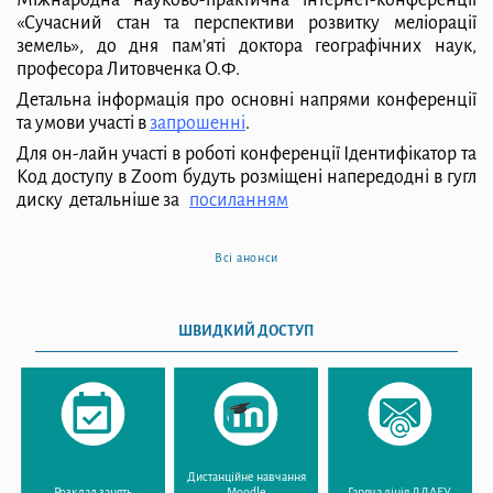
«Сучасний стан
та перспективи розвитку меліорації
земель», до дня пам’яті доктора географічних
наук,
професора Литовченка О.Ф.
Детальна інформація про основні напрями конференції
та умови участі
в
запрошенні
.
Для он-лайн участі в роботі конференції Ідентифікатор та
Код доступу в
Zoom будуть розміщені напередодні в гугл
диску
детальніше за
посиланням
Всі анонси
ШВИДКИЙ ДОСТУП
Дистанційне навчання
Розклад занять
Moodle
Гаряча лінія ДДАЕУ