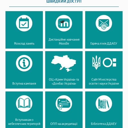
ШВИДКИЙ ДОСТУП
Дистанційне навчання
Розклад занять
Moodle
Гаряча лінія ДДАЕУ
ОЦ «Крим-Україна» та
Сайт Міністерства
Вступна кампанія
«Донбас-Україна»
освіти і науки України
Вступникам з
небезпечних територій
ОПП на акредитації
Бібліотека ДДАЕУ