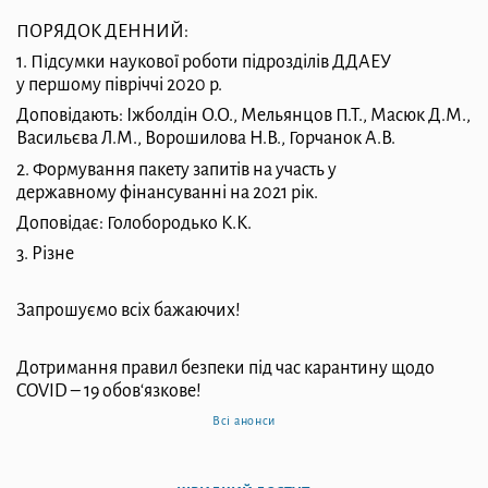
ПОРЯДОК ДЕННИЙ:
1. Підсумки наукової роботи підрозділів ДДАЕУ
у
першому півріччі 2020 р.
Доповідають: Іжболдін О.О., Мельянцов П.Т.,
Масюк Д.М.,
Васильєва Л.М., Ворошилова Н.В.,
Горчанок А.В.
2. Формування пакету запитів на участь у
державному
фінансуванні на 2021 рік.
Доповідає: Голобородько К.К.
3. Різне
Запрошуємо всіх бажаючих!
Дотримання правил безпеки під час карантину
щодо
COVID – 19
обов‘язкове!
Всі анонси