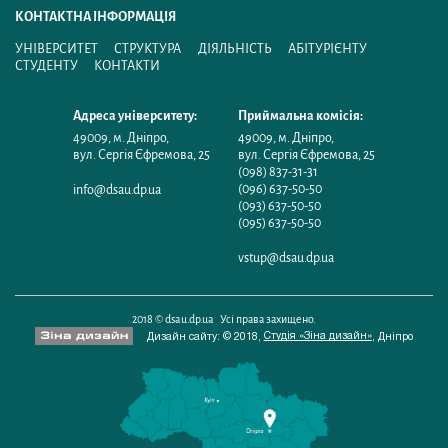
КОНТАКТНА ІНФОРМАЦІЯ
УНІВЕРСИТЕТ
СТРУКТУРА
ДІЯЛЬНІСТЬ
АБІТУРІЄНТУ
СТУДЕНТУ
КОНТАКТИ
Адреса університету:
Приймальна комісія:
49009
,
м. Дніпро
,
49009
,
м. Дніпро
,
вул. Сергія Єфремова, 25
вул. Сергія Єфремова, 25
(098) 837-31-31
(096) 637-50-50
info@dsau.dp.ua
(093) 637-50-50
(095) 637-50-50
vstup@dsau.dp.ua
2018 © dsau.dp.ua Усі права захищено.
Студія «Зіна дизайн»
Дизайн сайту: © 2018,
,
Дніпро