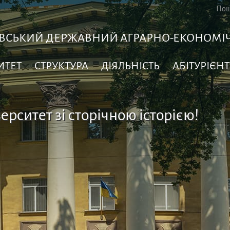
ВСЬКИЙ ДЕРЖАВНИЙ АГРАРНО-ЕКОНОМІЧ
ИТЕТ
СТРУКТУРА
ДІЯЛЬНІСТЬ
АБІТУРІЄНТ
ерситет зі сторічною історією!