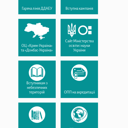
Гаряча лінія ДДАЕУ
Вступна кампанія
Сайт Міністерства
ОЦ «Крим-Україна»
освіти і науки
та «Донбас-Україна»
України
Вступникам з
небезпечних
територій
ОПП на акредитації