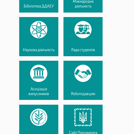
Міжнародна
Бібліотека ДДАЕУ
діяльність
Наукова діяльність
Рада студентів
Асоціація
випускників
Роботодавцям
Сайт Президента