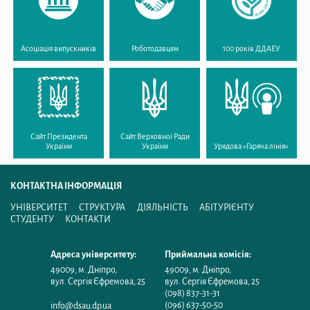
Асоціація випускників
Роботодавцям
100 років ДДАЕУ
Сайт Президента
Сайт Верховної Ради
України
України
Урядова «Гаряча лінія»
КОНТАКТНА ІНФОРМАЦІЯ
УНІВЕРСИТЕТ
СТРУКТУРА
ДІЯЛЬНІСТЬ
АБІТУРІЄНТУ
СТУДЕНТУ
КОНТАКТИ
Адреса університету:
Приймальна комісія:
49009
,
м. Дніпро
,
49009
,
м. Дніпро
,
вул. Сергія Єфремова, 25
вул. Сергія Єфремова, 25
(098) 837-31-31
(096) 637-50-50
info@dsau.dp.ua