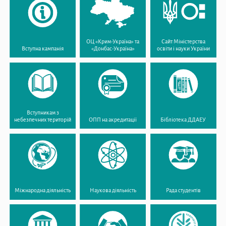
ОЦ «Крим-Україна» та
Сайт Міністерства
Вступна кампанія
«Донбас-Україна»
освіти і науки України
Вступникам з
небезпечних територій
ОПП на акредитації
Бібліотека ДДАЕУ
Міжнародна діяльність
Наукова діяльність
Рада студентів