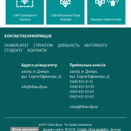
Сайт Президента
Сайт Верховної Ради
України
України
Урядова «Гаряча лінія»
КОНТАКТНА ІНФОРМАЦІЯ
УНІВЕРСИТЕТ
СТРУКТУРА
ДІЯЛЬНІСТЬ
АБІТУРІЄНТУ
СТУДЕНТУ
КОНТАКТИ
Адреса університету:
Приймальна комісія:
49009
,
м. Дніпро
,
49009
,
м. Дніпро
,
вул. Сергія Єфремова, 25
вул. Сергія Єфремова, 25
(098) 837-31-31
(096) 637-50-50
info@dsau.dp.ua
(093) 637-50-50
(095) 637-50-50
vstup@dsau.dp.ua
2018 © dsau.dp.ua Усі права захищено.
Студія «Зіна дизайн»
Дизайн сайту: © 2018,
,
Дніпро