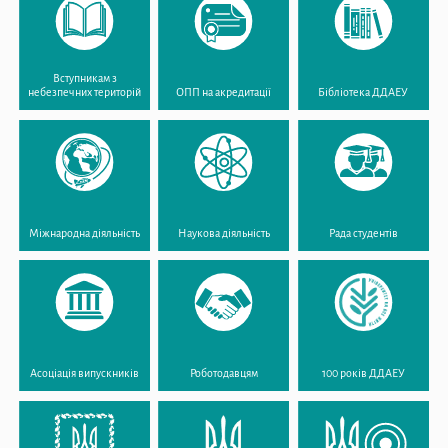
Вступникам з
небезпечних територій
ОПП на акредитації
Бібліотека ДДАЕУ
Міжнародна діяльність
Наукова діяльність
Рада студентів
Асоціація випускників
Роботодавцям
100 років ДДАЕУ