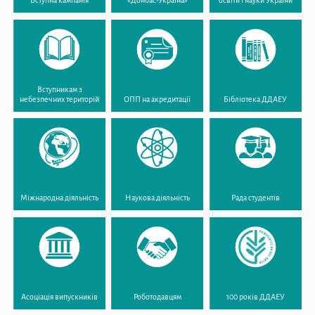
Вступникам з
небезпечних територій
ОПП на акредитації
Бібліотека ДДАЕУ
Міжнародна діяльність
Наукова діяльність
Рада студентів
Асоціація випускників
Роботодавцям
100 років ДДАЕУ