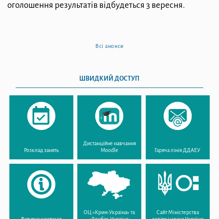
оголошення результатів відбудеться 3 вересня.
Всі анонси
ШВИДКИЙ ДОСТУП
Дистанційне навчання
Розклад занять
Moodle
Гаряча лінія ДДАЕУ
ОЦ «Крим-Україна» та
Сайт Міністерства
Вступна кампанія
«Донбас-Україна»
освіти і науки України