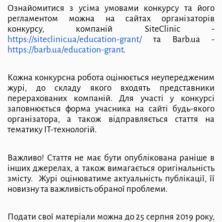
Ознайомитися з усіма умовами конкурсу та його
регламентом можна на сайтах організаторів
конкурсу, компаній SiteClinic -
https://siteclinic.ua/education-grant/
та Barb.ua -
https://barb.ua/education-grant
.
Кожна конкурсна робота оцінюється неупередженим
журі, до складу якого входять представники
перерахованих компаній. Для участі у конкурсі
заповнюється форма учасника на сайті будь-якого
організатора, а також відправляється стаття на
тематику IT-технологій.
Важливо! Стаття не має бути опублікована раніше в
інших джерелах, а також вимагається оригінальність
змісту.
Журі оцінюватиме актуальність публікації, її
новизну та важливість обраної проблеми.
Подати свої матеріали можна до 25 серпня 2019 року,