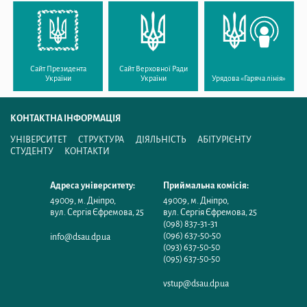
Сайт Президента
Сайт Верховної Ради
України
України
Урядова «Гаряча лінія»
КОНТАКТНА ІНФОРМАЦІЯ
УНІВЕРСИТЕТ
СТРУКТУРА
ДІЯЛЬНІСТЬ
АБІТУРІЄНТУ
СТУДЕНТУ
КОНТАКТИ
Адреса університету:
Приймальна комісія:
49009
,
м. Дніпро
,
49009
,
м. Дніпро
,
вул. Сергія Єфремова, 25
вул. Сергія Єфремова, 25
(098) 837-31-31
(096) 637-50-50
info@dsau.dp.ua
(093) 637-50-50
(095) 637-50-50
vstup@dsau.dp.ua