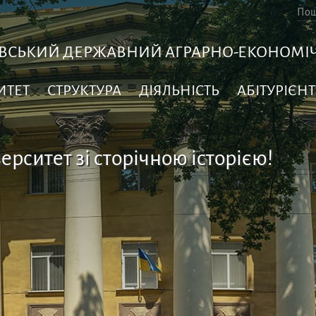
ВСЬКИЙ ДЕРЖАВНИЙ АГРАРНО-ЕКОНОМІЧ
ИТЕТ
СТРУКТУРА
ДІЯЛЬНІСТЬ
АБІТУРІЄНТ
ерситет зі сторічною історією!