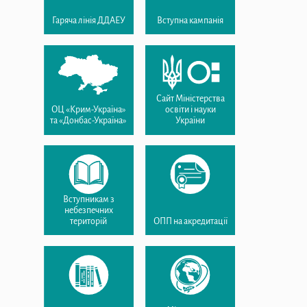
Гаряча лінія ДДАЕУ
Вступна кампанія
Сайт Міністерства
ОЦ «Крим-Україна»
освіти і науки
та «Донбас-Україна»
України
Вступникам з
небезпечних
територій
ОПП на акредитації