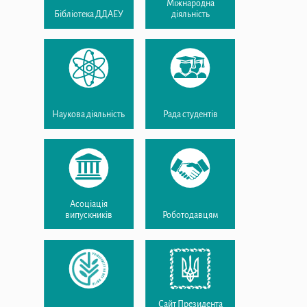
Міжнародна
Бібліотека ДДАЕУ
діяльність
Наукова діяльність
Рада студентів
Асоціація
випускників
Роботодавцям
Сайт Президента