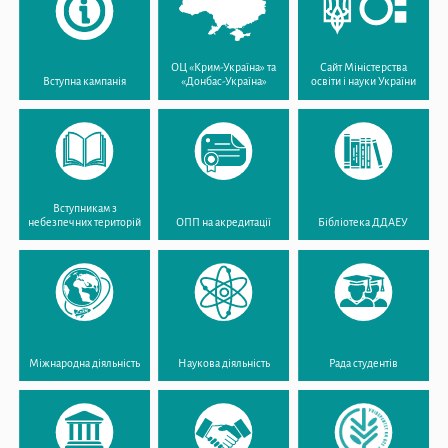
ОЦ «Крим-Україна» та
Сайт Міністерства
Вступна кампанія
«Донбас-Україна»
освіти і науки України
Вступникам з
небезпечних територій
ОПП на акредитації
Бібліотека ДДАЕУ
Міжнародна діяльність
Наукова діяльність
Рада студентів