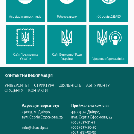
Асоціація випускників
Роботодавцям
100 років ДДАЕУ
Сайт Президента
Сайт Верховної Ради
України
України
Урядова «Гаряча лінія»
КОНТАКТНА ІНФОРМАЦІЯ
УНІВЕРСИТЕТ
СТРУКТУРА
ДІЯЛЬНІСТЬ
АБІТУРІЄНТУ
СТУДЕНТУ
КОНТАКТИ
Адреса університету:
Приймальна комісія:
49009
,
м. Дніпро
,
49009
,
м. Дніпро
,
вул. Сергія Єфремова, 25
вул. Сергія Єфремова, 25
(098) 837-31-31
(096) 637-50-50
info@dsau.dp.ua
(093) 637-50-50