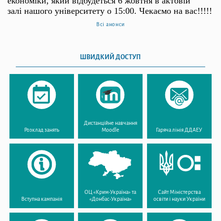
економіки, який відбудеться 6 жовтня в актовій
залі
нашого університету о 15:00. Чекаємо на вас!!!!!
Всі анонси
ШВИДКИЙ ДОСТУП
Дистанційне навчання
Розклад занять
Moodle
Гаряча лінія ДДАЕУ
ОЦ «Крим-Україна» та
Сайт Міністерства
Вступна кампанія
«Донбас-Україна»
освіти і науки України