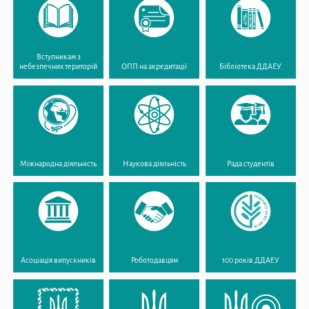
Вступникам з
небезпечних територій
ОПП на акредитації
Бібліотека ДДАЕУ
Міжнародна діяльність
Наукова діяльність
Рада студентів
Асоціація випускників
Роботодавцям
100 років ДДАЕУ