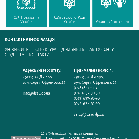
Сайт Президента
Сайт Верховної Ради
України
України
Урядова «Гаряча лінія»
КОНТАКТНА ІНФОРМАЦІЯ
УНІВЕРСИТЕТ
СТРУКТУРА
ДІЯЛЬНІСТЬ
АБІТУРІЄНТУ
СТУДЕНТУ
КОНТАКТИ
Адреса університету:
Приймальна комісія:
49009
,
м. Дніпро
,
49009
,
м. Дніпро
,
вул. Сергія Єфремова, 25
вул. Сергія Єфремова, 25
(098) 837-31-31
(096) 637-50-50
info@dsau.dp.ua
(093) 637-50-50
(095) 637-50-50
vstup@dsau.dp.ua
2018 © dsau.dp.ua Усі права захищено.
Студія «Зіна дизайн»