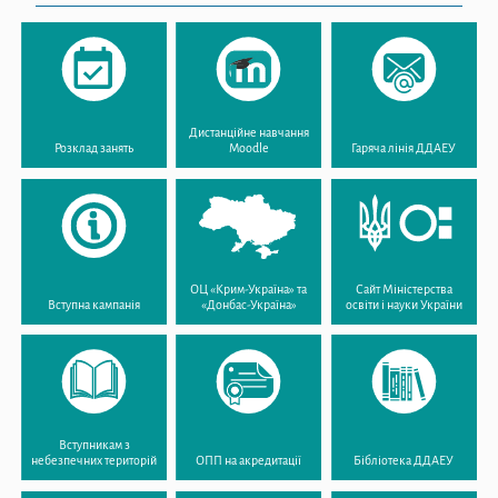
Дистанційне навчання
Розклад занять
Moodle
Гаряча лінія ДДАЕУ
ОЦ «Крим-Україна» та
Сайт Міністерства
Вступна кампанія
«Донбас-Україна»
освіти і науки України
Вступникам з
небезпечних територій
ОПП на акредитації
Бібліотека ДДАЕУ