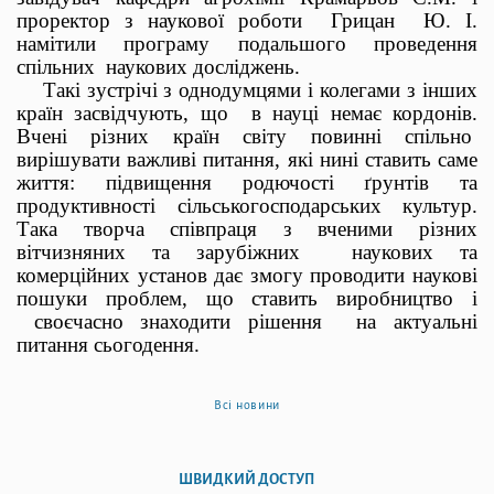
проректор з наукової роботи
Грицан
Ю. І.
намітили програму подальшого проведення
спільних
наукових досліджень.
Такі зустрічі з однодумцями і колегами з інших
країн засвідчують, що
в науці немає кордонів.
Вчені різних країн світу повинні спільно
вирішувати важливі питання, які нині ставить саме
життя: підвищення родючості ґрунтів та
продуктивності сільськогосподарських культур.
Така творча співпраця з вченими різних
вітчизняних та зарубіжних
наукових та
комерційних установ дає змогу проводити наукові
пошуки проблем, що ставить виробництво і
своєчасно знаходити рішення
на актуальні
питання сьогодення.
Всі новини
ШВИДКИЙ ДОСТУП