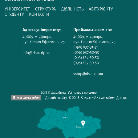
УНІВЕРСИТЕТ
СТРУКТУРА
ДІЯЛЬНІСТЬ
АБІТУРІЄНТУ
СТУДЕНТУ
КОНТАКТИ
Адреса університету:
Приймальна комісія:
49009
,
м. Дніпро
,
49009
,
м. Дніпро
,
вул. Сергія Єфремова, 25
вул. Сергія Єфремова, 25
(098) 837-31-31
(096) 637-50-50
info@dsau.dp.ua
(093) 637-50-50
(095) 637-50-50
vstup@dsau.dp.ua
2018 © dsau.dp.ua Усі права захищено.
Студія «Зіна дизайн»
Дизайн сайту: © 2018,
,
Дніпро