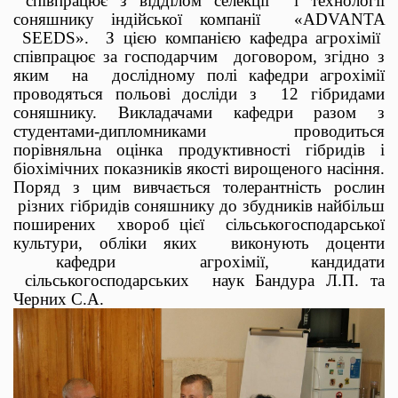
співпрацює з відділом селекції
і технології
соняшнику індійської компанії
«
ADVANTA
SEEDS
».
З цією компанією кафедра агрохімії
співпрацює за господарчим
договором, згідно з
яким
на
дослідному полі кафедри агрохімії
проводяться польові досліди з
12 гібридами
соняшнику. Викладачами кафедри разом з
студентами-дипломниками
проводиться
порівняльна оцінка продуктивності гібридів і
біохімічних показників якості вирощеного насіння.
Поряд з цим вивчається толерантність рослин
різних гібридів соняшнику до збудників найбільш
поширених
хвороб цієї
сільськогосподарської
культури, обліки яких
виконують доценти
кафедри
агрохімії, кандидати
сільськогосподарських
наук Бандура Л.П. та
Черних С.А.