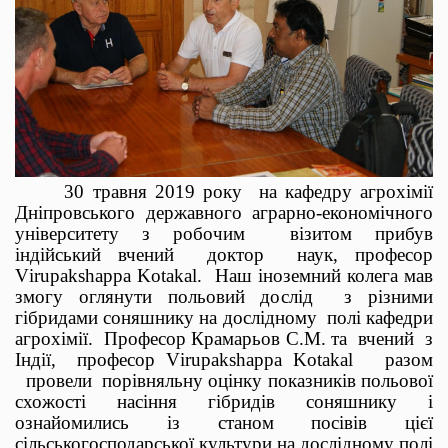
30 травня 2019 року
на кафедру агрохімії
Дніпровського державного аграрно-економічного
університету з робочим
візитом прибув
індійський вчений
доктор
наук, професор
V
irupakshappa
K
otakal.
Наш іноземний колега мав
змогу оглянути польовий дослід
з різними
гібридами соняшнику на дослідному
полі кафедри
агрохімії.
Професор Крамарьов С.М. та
вчений
з
Індії,
професор
V
irupakshappa
K
otakal
разом
провели
порівняльну оцінку показників польової
схожості насіння гібридів соняшнику і
ознайомились із станом посівів цієї
сільськогосподарської культури на дослідному полі