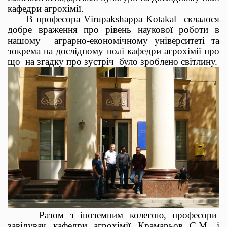
кафедри агрохімії.
В професора
V
irupakshappa
K
otakal
склалося
добре враження про рівень наукової роботи в
нашому
аграрно-економічному університеті та
зокрема на дослідному полі кафедри агрохімії про
що
на згадку про зустріч
було зроблено світлину.
Разом з іноземним колегою, професори
завідувач кафедри агрохімії Крамарьов С.М. і