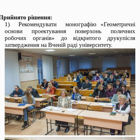
Прийнято рішення:
1)
Р
екомендувати
монографію
«Геометричні
основи проектування поверхонь поличних
робочих органів»
до відкритого друку
після
затвердження на Вченій раді університету.