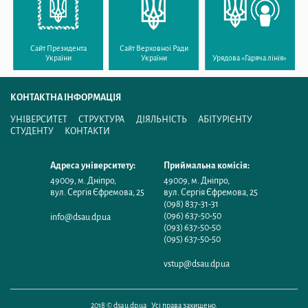
Сайт Президента
Сайт Верховної Ради
України
України
Урядова «Гаряча лінія»
КОНТАКТНА ІНФОРМАЦІЯ
УНІВЕРСИТЕТ
СТРУКТУРА
ДІЯЛЬНІСТЬ
АБІТУРІЄНТУ
СТУДЕНТУ
КОНТАКТИ
Адреса університету:
Приймальна комісія:
49009
,
м. Дніпро
,
49009
,
м. Дніпро
,
вул. Сергія Єфремова, 25
вул. Сергія Єфремова, 25
(098) 837-31-31
(096) 637-50-50
info@dsau.dp.ua
(093) 637-50-50
(095) 637-50-50
vstup@dsau.dp.ua
2018 © dsau.dp.ua Усі права захищено.