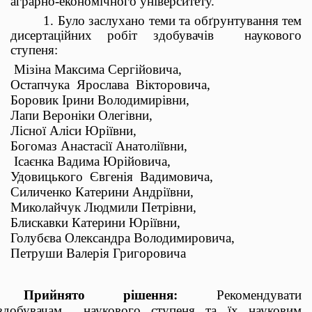
аграрно-економічного університету.
1. Було заслухано
теми та обґрунтування тем
дисертаційних робіт здобувачів
наукового
ступеня:
Мізіна Максима Сергійовича,
Остапчука
Ярослава
Вікторовича,
Боровик Ірини Володимирівни,
Лапи Вероніки Олегівни,
Лісної Аліси Юріївни,
Богомаз Анастасії Анатоліївни,
Ісаєнка Вадима Юрійовича,
Удовицького
Євгенія
Вадимовича,
Силиченко Катерини Андріївни,
Миколайчук Людмили Петрівни,
Блискавки Катерини Юріївни,
Голубєва Олександра Володимировича,
Петруши Валерія Григоровича
Прийнято рішення:
Рекомендувати
здобувачам
наукового ступеня та їх науковим