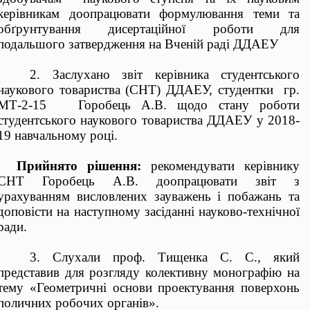
керівникам доопрацювати формулювання теми та
обґрунтування дисертаційної роботи для
подальшого затвердження на Вченій раді ДДАЕУ
2. Заслухано звіт
керівника студентського
наукового товариства (СНТ) ДДАЕУ, студентки
гр.
МТ-2-15
Горобець А.В. щодо стану роботи
студентського наукового товариства ДДАЕУ у 2018-
19 навчальному році.
Прийнято рішення:
рекомендувати керівнику
СНТ
Горобець А.В.
доопрацювати звіт з
урахуванням висловлених зауважень і побажань та
доповісти на наступному засіданні науково-технічної
ради.
3. Слухали
проф. Тищенка С. С., який
представив для розгляду колективну монографію на
тему «Геометричні основи проектування поверхонь
поличних робочих органів».