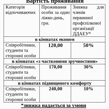
Вартість проживання
Категорія
Проживання
Знижка для
відпочиваючих
особи за один
членів
ліжко-день,
первинної
грн.
профспілкової
організації
ДДАЕУ*
в кімнатах економ
Співробітники
,
120,00
50%
студенти
та
сторонні особи
в кімнатах «з частковими зручностями»
Співробітники
,
170,00
30%
студенти
та
сторонні особи
в кімнатах підвищеного комфорту
Співробітники
,
240,00
10%
студенти
та
сторонні особи
*знижка надається за умови