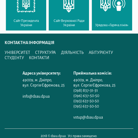
Сайт Президента
Сайт Верховної Ради
України
України
Урядова «Гаряча лінія»
КОНТАКТНА ІНФОРМАЦІЯ
УНІВЕРСИТЕТ
СТРУКТУРА
ДІЯЛЬНІСТЬ
АБІТУРІЄНТУ
СТУДЕНТУ
КОНТАКТИ
Адреса університету:
Приймальна комісія:
49009
,
м. Дніпро
,
49009
,
м. Дніпро
,
вул. Сергія Єфремова, 25
вул. Сергія Єфремова, 25
(098) 837-31-31
(096) 637-50-50
info@dsau.dp.ua
(093) 637-50-50
(095) 637-50-50
vstup@dsau.dp.ua
2018 © dsau.dp.ua Усі права захищено.