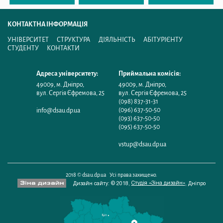
КОНТАКТНА ІНФОРМАЦІЯ
УНІВЕРСИТЕТ
СТРУКТУРА
ДІЯЛЬНІСТЬ
АБІТУРІЄНТУ
СТУДЕНТУ
КОНТАКТИ
Адреса університету:
Приймальна комісія:
49009
,
м. Дніпро
,
49009
,
м. Дніпро
,
вул. Сергія Єфремова, 25
вул. Сергія Єфремова, 25
(098) 837-31-31
(096) 637-50-50
info@dsau.dp.ua
(093) 637-50-50
(095) 637-50-50
vstup@dsau.dp.ua
2018 © dsau.dp.ua Усі права захищено.
Студія «Зіна дизайн»
Дизайн сайту: © 2018,
,
Дніпро