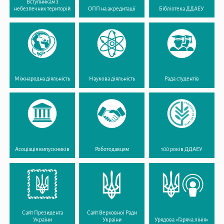
Вступникам з
небезпечних територій
ОПП на акредитації
Бібліотека ДДАЕУ
Міжнародна діяльність
Наукова діяльність
Рада студентів
Асоціація випускників
Роботодавцям
100 років ДДАЕУ
Сайт Президента
Сайт Верховної Ради
України
України
Урядова «Гаряча лінія»