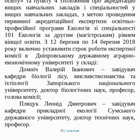
освіту» та пункту 4 Положення про акредитацію
вищих навчальних закладів і спеціальностей у
вищих навчальних закладах, з метою проведення
первинної акредитаційної експертизи освітньо-
професійної програми Екологія зі спеціальності
101 Екологія за другим (магістрським) рівнем
віищої освіти. З 12 березня по 14 березня 2018
року включно установити строк роботи експертної
комісії в
Дніпровському державному аграрно-
економічному університеті
у складі:
Домніч Валерій Іванович – завідувач
кафедри біології лісу, мисливствознавства та
іхтіології Запорізького національного
університету, доктор біологічних наук, професор,
голова комісії;
Пляцук Леонід Дмитрович – завідувач
кафедри прикладної екології Сумського
державного університету, доктор технічних наук,
професор.
Всі новини