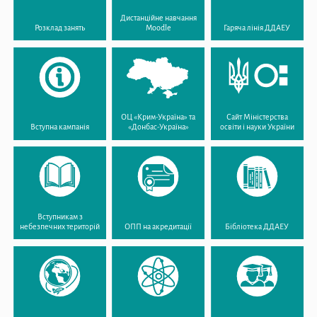
Дистанційне навчання
Розклад занять
Moodle
Гаряча лінія ДДАЕУ
ОЦ «Крим-Україна» та
Сайт Міністерства
Вступна кампанія
«Донбас-Україна»
освіти і науки України
Вступникам з
небезпечних територій
ОПП на акредитації
Бібліотека ДДАЕУ