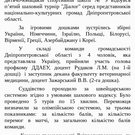
п’ятий шаховий турнір "Діалог" серед представників
національно-культурних громад Дніпропетровської
області.
За ігровими дошками зустрілись збірні
України, Німеччини, Ізраїлю, Польщі, Білорусі,
Вірменії, Греції, Азербайджану і Кореї.
У складі команди громадськості
Дніпропетровської області з 4 чоловік, яка
представляла Україну, прийняли участь голова
профкому ДДАЕУ, доцент Рудаков Л.М. (на 1-й
дошці) і заступник декана факультету ветеринарної
медицини, доцент Зажарський В.В. (2-га дошка).
Суддівство проходило за швейцарською
системою згідно з умовами шахового кодексу. Було
проведено 5 турів по 15 хвилин. Переможця
визначили за олімпійською системою, за трьома
показниками: за кількістю балів, за кількістю
перемог в матчі, за загальною кількістю балів
команди.