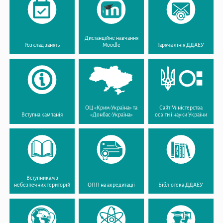
Дистанційне навчання
Розклад занять
Moodle
Гаряча лінія ДДАЕУ
ОЦ «Крим-Україна» та
Сайт Міністерства
Вступна кампанія
«Донбас-Україна»
освіти і науки України
Вступникам з
небезпечних територій
ОПП на акредитації
Бібліотека ДДАЕУ