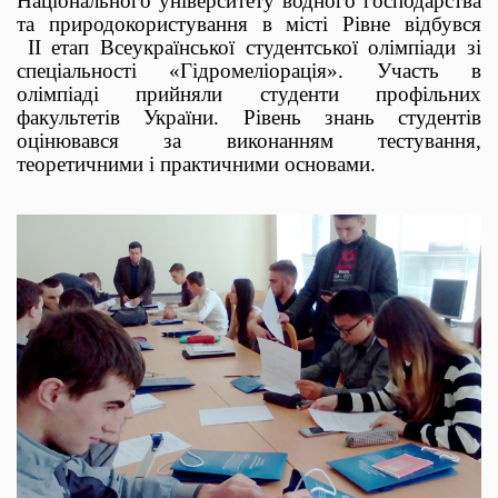
Національного університету водного господарства
та природокористування в місті Рівне відбувся
II
етап Всеукраїнської студентської олімпіади зі
спеціальності «Гідромеліорація». Участь в
олімпіаді прийняли студенти профільних
факультетів України. Рівень знань студентів
оцінювався за виконанням тестування,
теоретичними і практичними основами
.