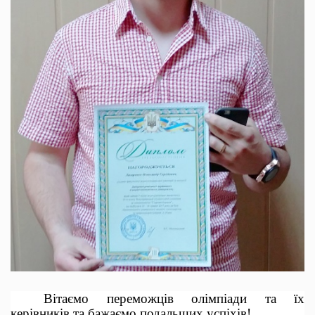
Вітаємо переможців олімпіади та їх
керівників та бажаємо подальших успіхів!