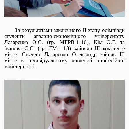
За результатами заключного
II
етапу олімпіади
студенти аграрно-економічного університету
Лазаренко О.С. (гр. МГРВ-1-16), Кім О.Г. та
Іванова С.О. (гр. ГМ-1-13) зайняли ІІІ командне
місце. Студент Лазаренко Олександр зайняв ІІІ
місце в індивідуальному конкурсі професійної
майстерності.