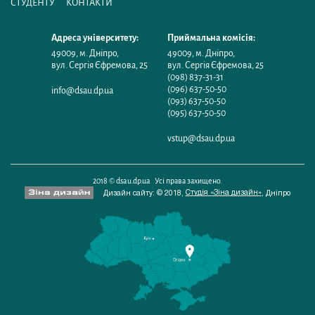
СТУДЕНТУ
КОНТАКТИ
Адреса університету:
Приймальна комісія:
49009
,
м. Дніпро
,
49009
,
м. Дніпро
,
вул. Сергія Єфремова, 25
вул. Сергія Єфремова, 25
(098) 837-31-31
(096) 637-50-50
info@dsau.dp.ua
(093) 637-50-50
(095) 637-50-50
vstup@dsau.dp.ua
2018 © dsau.dp.ua Усі права захищено.
Студія «Зіна дизайн»
Дизайн сайту: © 2018,
,
Дніпро