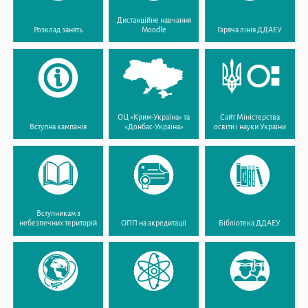
Дистанційне навчання
Розклад занять
Moodle
Гаряча лінія ДДАЕУ
ОЦ «Крим-Україна» та
Сайт Міністерства
Вступна кампанія
«Донбас-Україна»
освіти і науки України
Вступникам з
небезпечних територій
ОПП на акредитації
Бібліотека ДДАЕУ