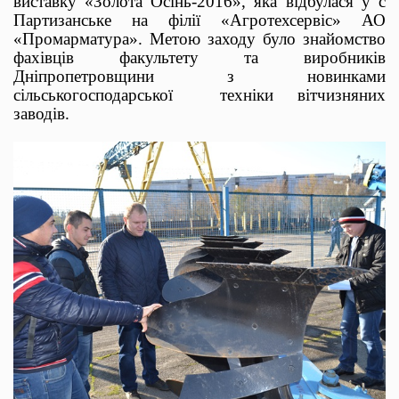
виставку «Золота Осінь-2016», яка відбулася у с
Партизанське на філії «Агротехсервіс» АО
«Промарматура». Метою заходу було знайомство
фахівців факультету та виробників
Дніпропетровщини з новинками
сільськогосподарської техніки вітчизняних
заводів.