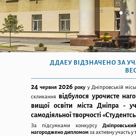
ДДАЕУ ВІДЗНАЧЕНО ЗА УЧ
ВЕ
24
2026
червня
року
у Дніпровській міські
відбулося урочисте наг
скликання
вищої освіти міста Дніпра - у
самодіяльної творчості «Студентсь
За підсумками конкурсу
Дніпровськи
нагороджено дипломом
за активну участь у