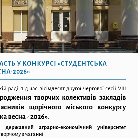
АСТЬ У КОНКУРСІ «СТУДЕНТСЬКА
СНА-2026»
й раді під час вісімдесят другої чергової сесії VIII
ородження творчих колективів закладів
часників щорічного міського конкурсу
ка весна - 2026»
.
й державний аграрно-економічний університет
 творчому змаганні.