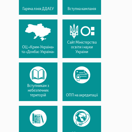
Гаряча лінія ДДАЕУ
Вступна кампанія
Сайт Міністерства
ОЦ «Крим-Україна»
освіти і науки
та «Донбас-Україна»
України
Вступникам з
небезпечних
територій
ОПП на акредитації