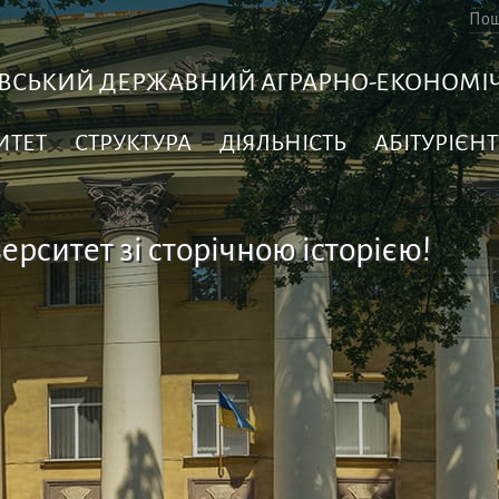
ВСЬКИЙ ДЕРЖАВНИЙ АГРАРНО-ЕКОНОМІЧ
ИТЕТ
СТРУКТУРА
ДІЯЛЬНІСТЬ
АБІТУРІЄНТ
ерситет зі сторічною історією!