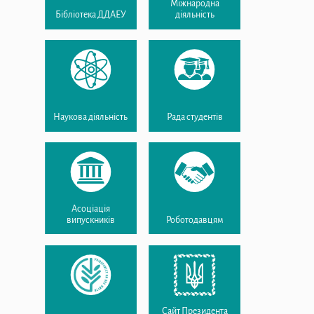
Міжнародна
Бібліотека ДДАЕУ
діяльність
Наукова діяльність
Рада студентів
Асоціація
випускників
Роботодавцям
Сайт Президента