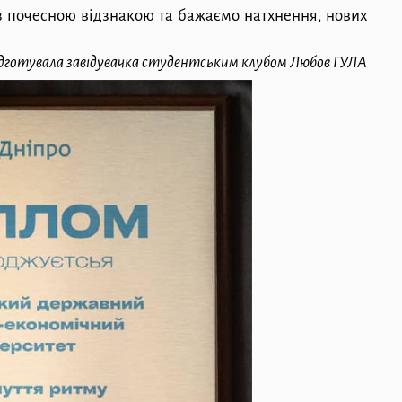
з почесною відзнакою та бажаємо натхнення, нових
дготувала завідувачка студентським клубом Любов ГУЛА