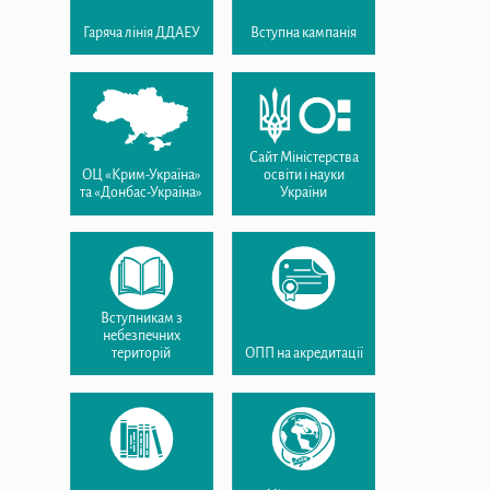
Гаряча лінія ДДАЕУ
Вступна кампанія
Сайт Міністерства
ОЦ «Крим-Україна»
освіти і науки
та «Донбас-Україна»
України
Вступникам з
небезпечних
територій
ОПП на акредитації