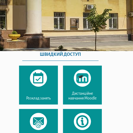
ШВИДКИЙ ДОСТУП
☀
Дистанційне
Розклад занять
навчання Moodle