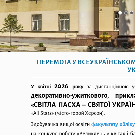
ПЕРЕМОГА У ВСЕУКРАЇНСЬКОМУ
УК
2026
У квітні
року
за дистанційною 
декоративно-ужиткового, прик
«СВІТЛА ПАСХА – СВЯТОЇ УКРАЇ
«All Stars» (місто-герой Херсон).
Здобувачка вищої освіти
факультету обліку
на конкурс роботу «Великдень у квітах і б