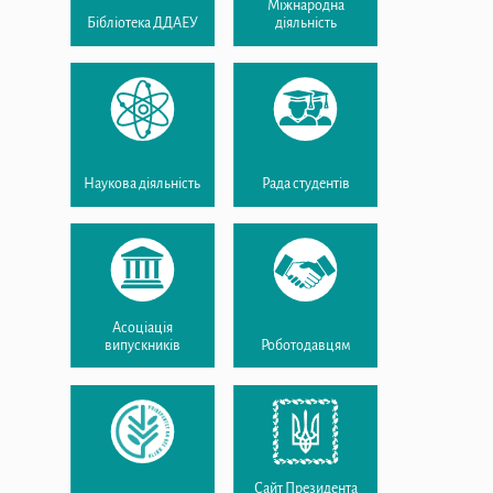
Міжнародна
Бібліотека ДДАЕУ
діяльність
Наукова діяльність
Рада студентів
Асоціація
випускників
Роботодавцям
Сайт Президента