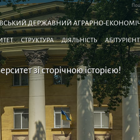
ВСЬКИЙ ДЕРЖАВНИЙ АГРАРНО-ЕКОНОМІЧ
ИТЕТ
СТРУКТУРА
ДІЯЛЬНІСТЬ
АБІТУРІЄНТ
ерситет зі сторічною історією!