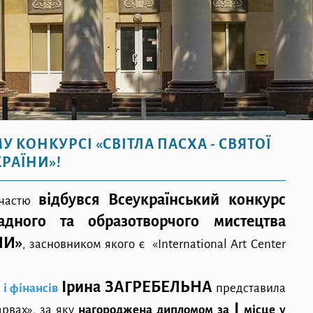
 КОНКУРСІ «СВІТЛА ПАСХА - СВЯТОЇ
РАЇНИ»!
відбувся Всеукраїнський конкурс
участю
ладного та образотворчого мистецтва
НИ»
, засновником якого є «International Art Center
Ірина ЗАГРЕБЕЛЬНА
 і фінансів
представила
І
арвах», за яку
нагороджена дипломом за
місце у