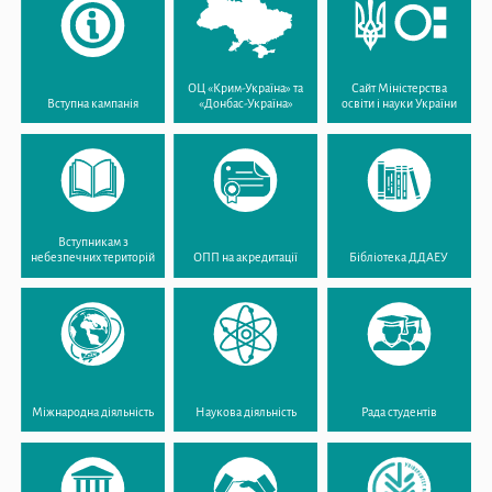
ОЦ «Крим-Україна» та
Сайт Міністерства
Вступна кампанія
«Донбас-Україна»
освіти і науки України
Вступникам з
небезпечних територій
ОПП на акредитації
Бібліотека ДДАЕУ
Міжнародна діяльність
Наукова діяльність
Рада студентів