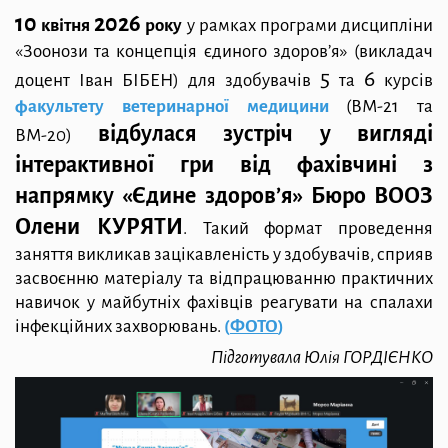
10
2026
квітня
року
у рамках програми дисципліни
«Зоонози та концепція єдиного
здоров’я» (викладач
5
6
доцент Іван БІБЕН) для здобувачів
та
курсів
факультету ветеринарної медицини
(ВМ-21 та
відбулася зустріч у вигляді
ВМ-20)
інтерактивної гри
від фахівчині з
напрямку «Єдине здоров’я» Бюро ВООЗ
Олени КУРЯТИ
. Такий формат
проведення
заняття викликав зацікавленість у здобувачів, сприяв
засвоєнню матеріалу та
відпрацюванню практичних
навичок у майбутніх фахівців реагувати на спалахи
інфекційних захворювань.
(
ФОТО
)
Підготувала Юлія ГОРДІЄНКО