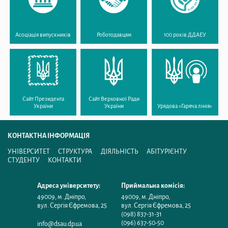
Асоціація випускників
Роботодавцям
100 років ДДАЕУ
Сайт Президента
Сайт Верховної Ради
України
України
Урядова «Гаряча лінія»
КОНТАКТНА ІНФОРМАЦІЯ
УНІВЕРСИТЕТ
СТРУКТУРА
ДІЯЛЬНІСТЬ
АБІТУРІЄНТУ
СТУДЕНТУ
КОНТАКТИ
Адреса університету:
Приймальна комісія:
49009
,
м. Дніпро
,
49009
,
м. Дніпро
,
вул. Сергія Єфремова, 25
вул. Сергія Єфремова, 25
(098) 837-31-31
(096) 637-50-50
info@dsau.dp.ua