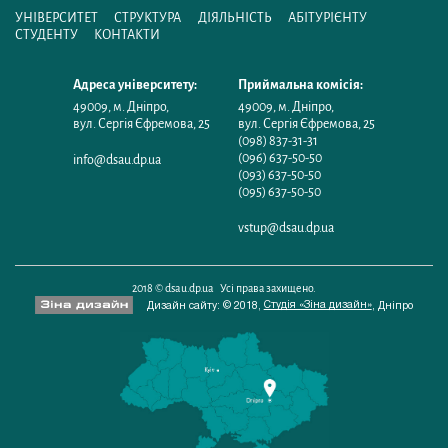
УНІВЕРСИТЕТ
СТРУКТУРА
ДІЯЛЬНІСТЬ
АБІТУРІЄНТУ
СТУДЕНТУ
КОНТАКТИ
Адреса університету:
Приймальна комісія:
49009
,
м. Дніпро
,
49009
,
м. Дніпро
,
вул. Сергія Єфремова, 25
вул. Сергія Єфремова, 25
(098) 837-31-31
(096) 637-50-50
info@dsau.dp.ua
(093) 637-50-50
(095) 637-50-50
vstup@dsau.dp.ua
2018 © dsau.dp.ua Усі права захищено.
Студія «Зіна дизайн»
Дизайн сайту: © 2018,
,
Дніпро