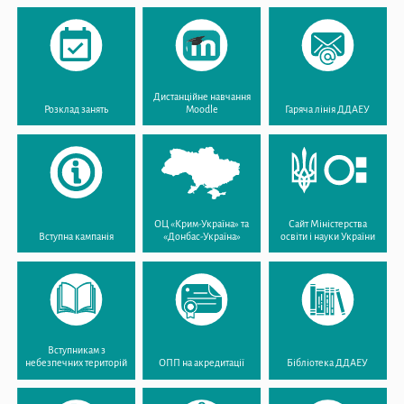
Дистанційне навчання
Розклад занять
Moodle
Гаряча лінія ДДАЕУ
ОЦ «Крим-Україна» та
Сайт Міністерства
Вступна кампанія
«Донбас-Україна»
освіти і науки України
Вступникам з
небезпечних територій
ОПП на акредитації
Бібліотека ДДАЕУ