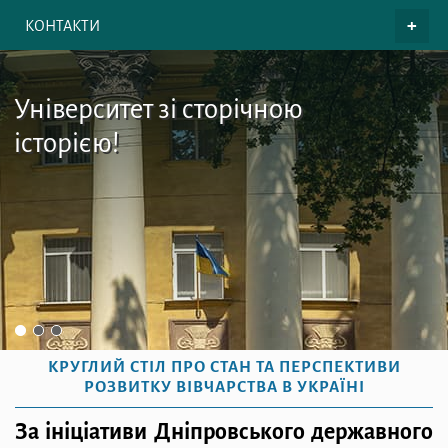
КОНТАКТИ
Університет зі сторічною
історією!
КРУГЛИЙ СТІЛ ПРО СТАН ТА ПЕРСПЕКТИВИ
РОЗВИТКУ ВІВЧАРСТВА В УКРАЇНІ
За ініціативи Дніпровського державного