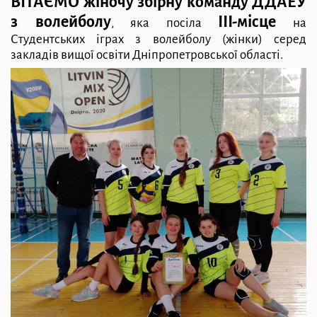
ВІТАЄМО жіночу збірну команду ДДАЕУ
з волейболу
ІІІ-місце
,
яка посіла
на
Студентських іграх з волейболу (жінки)
серед
закладів вищої освіти Дніпропетровської області.