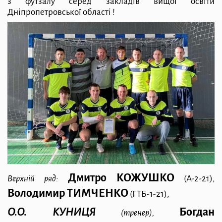
з футзалу
серед закладів вищої освіти
Дніпропетровської області !
Дмитро КОЖУШКО
Верхній ряд:
(А-2-21),
Володимир ТИМЧЕНКО
(ГТБ-1-21),
О.О. КУНИЦЯ
Богдан
(тренер),