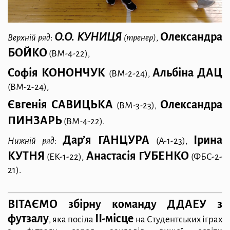
О.О. КУНИЦЯ
Олександра
Верхній ряд
:
(тренер)
,
БОЙКО
(ВМ-4-22),
Софія КОНОНЧУК
Альбіна ДАЦ
(ВМ-2-24),
(ВМ-2-24),
Євгенія САВИЦЬКА
Олександра
(ВМ-3-23),
ПИНЗАРЬ
(ВМ-4-22).
Дар’я ГАНЦУРА
Ірина
Нижній ряд
:
(А-1-23),
КУТНЯ
Анастасія ГУБЕНКО
(ЕК-1-22),
(ФБС-2-
21).
ВІТАЄМО збірну команду ДДАЕУ з
футзалу
ІІ-місце
,
яка посіла
на Студентських іграх