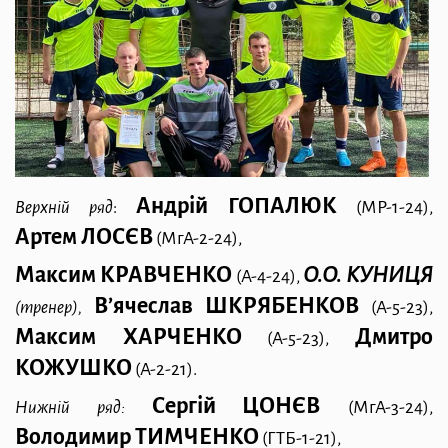
Андрій ГОПАЛЮК
Верхній ряд
:
(МР-1-24),
Артем ЛОСЄВ
(МгА-2-24),
Максим КРАВЧЕНКО
О.О. КУНИЦЯ
(А-4-24),
В’ячеслав ШКРЯБЕНКОВ
(тренер),
(А-5-23),
Максим ХАРЧЕНКО
Дмитро
(А-5-23),
КОЖУШКО
(А-2-21).
Сергій
ЦОНЄВ
Нижній ряд:
(МгА-3-24),
Володимир ТИМЧЕНКО
(ГТБ-1-21),