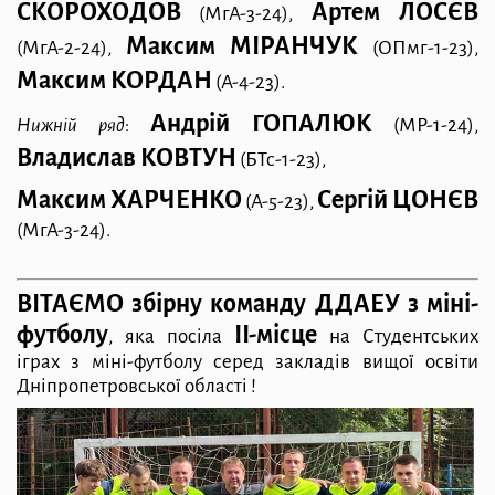
СКОРОХОДОВ
Артем ЛОСЄВ
(МгА-3-24),
Максим МІРАНЧУК
(МгА-2-24),
(ОПмг-1-23),
Максим КОРДАН
(А-4-23).
Андрій ГОПАЛЮК
Нижній ряд
:
(МР-1-24),
Владислав КОВТУН
(БТс-1-23),
Максим ХАРЧЕНКО
Сергій ЦОНЄВ
(А-5-23),
(МгА-3-24).
ВІТАЄМО збірну команду ДДАЕУ з міні-
футболу
ІІ-місце
,
яка посіла
на Студентських
іграх з міні-футболу
серед закладів вищої освіти
Дніпропетровської області !