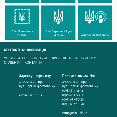
Сайт Президента
Сайт Верховної Ради
України
України
Урядова «Гаряча лінія»
КОНТАКТНА ІНФОРМАЦІЯ
УНІВЕРСИТЕТ
СТРУКТУРА
ДІЯЛЬНІСТЬ
АБІТУРІЄНТУ
СТУДЕНТУ
КОНТАКТИ
Адреса університету:
Приймальна комісія:
49009
,
м. Дніпро
,
49009
,
м. Дніпро
,
вул. Сергія Єфремова, 25
вул. Сергія Єфремова, 25
(098) 837-31-31
(096) 637-50-50
info@dsau.dp.ua
(093) 637-50-50
(095) 637-50-50
vstup@dsau.dp.ua