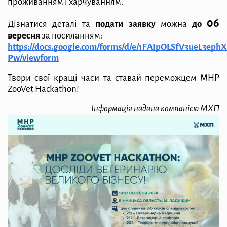
проживанням і харчуванням.
06
Дізнатися деталі та
подати заявку
можна
до
вересня
за посиланням:
https://docs.google.com/forms/d/e/1FAIpQLSfV3ueL3
Pw
/viewform
Твори свої кращі часи та ставай переможцем MHP
ZooVet Hackathon!
Інформація надана компанією МХП