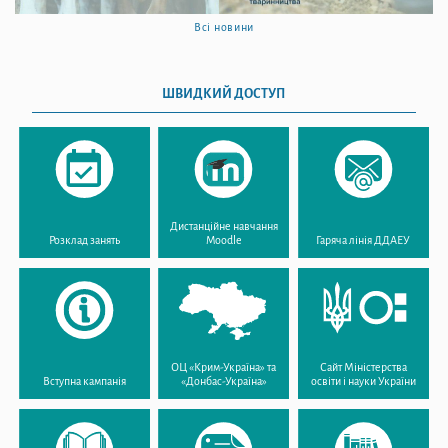
Всі новини
ШВИДКИЙ ДОСТУП
Дистанційне навчання
Розклад занять
Moodle
Гаряча лінія ДДАЕУ
ОЦ «Крим-Україна» та
Сайт Міністерства
Вступна кампанія
«Донбас-Україна»
освіти і науки України