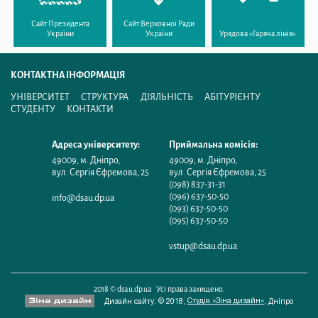
Сайт Президента
Сайт Верховної Ради
України
України
Урядова «Гаряча лінія»
КОНТАКТНА ІНФОРМАЦІЯ
УНІВЕРСИТЕТ
СТРУКТУРА
ДІЯЛЬНІСТЬ
АБІТУРІЄНТУ
СТУДЕНТУ
КОНТАКТИ
Адреса університету:
Приймальна комісія:
49009
,
м. Дніпро
,
49009
,
м. Дніпро
,
вул. Сергія Єфремова, 25
вул. Сергія Єфремова, 25
(098) 837-31-31
(096) 637-50-50
info@dsau.dp.ua
(093) 637-50-50
(095) 637-50-50
vstup@dsau.dp.ua
2018 © dsau.dp.ua Усі права захищено.
Студія «Зіна дизайн»
Дизайн сайту: © 2018,
,
Дніпро