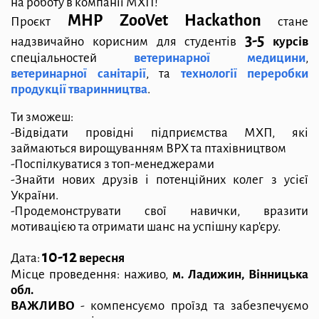
на роботу в компанії МХП!
MHP ZooVet Hackathon
Проєкт
стане
3-5
надзвичайно корисним для студентів
курсів
спеціальностей
ветеринарної медицини
,
ветеринарної санітарії
, та
технології переробки
продукції тваринництва
.
Ти зможеш:
-Відвідати провідні підприємства МХП, які
займаються вирощуванням ВРХ та птахівництвом
-Поспілкуватися з топ-менеджерами
-Знайти нових друзів і потенційних колег з усієї
України.
-Продемонструвати свої навички, вразити
мотивацією та отримати шанс на успішну кар'єру.
10-12
Дата:
вересня
Місце проведення: наживо,
м. Ладижин, Вінницька
обл.
ВАЖЛИВО
- компенсуємо проїзд та забезпечуємо