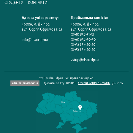
СТУДЕНТУ
КОНТАКТИ
Адреса університету:
Приймальна комісія:
49009
,
м. Дніпро
,
49009
,
м. Дніпро
,
вул. Сергія Єфремова, 25
вул. Сергія Єфремова, 25
(098) 837-31-31
(096) 637-50-50
info@dsau.dp.ua
(093) 637-50-50
(095) 637-50-50
vstup@dsau.dp.ua
2018 © dsau.dp.ua Усі права захищено.
Студія «Зіна дизайн»
Дизайн сайту: © 2018,
,
Дніпро