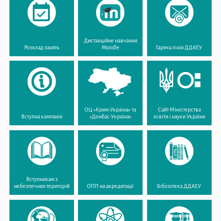
Дистанційне навчання
Розклад занять
Moodle
Гаряча лінія ДДАЕУ
ОЦ «Крим-Україна» та
Сайт Міністерства
Вступна кампанія
«Донбас-Україна»
освіти і науки України
Вступникам з
небезпечних територій
ОПП на акредитації
Бібліотека ДДАЕУ