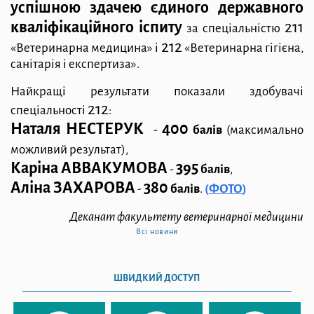
успішною здачею єдиного державного
кваліфікаційного іспиту
211
за спеціальністю
212
«Ветеринарна медицина»
і
«Ветеринарна гігієна,
санітарія і експертиза»
.
Найкращі результати показали здобувачі
212
спеціальності
:
Наталя НЕСТЕРУК
400
-
балів
(максимально
можливий результат),
Каріна АВВАКУМОВА
395
-
балів
,
Аліна ЗАХАРОВА
380
-
балів
.
(
ФОТО
)
Деканат
факультету ветеринарної медицини
Всі новини
ШВИДКИЙ ДОСТУП