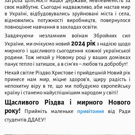
загроза цілісності нашої держави, невпевненість за
своє майбутнє. Сьогодні надважливо, аби настав мир
в Україні, відбудовувались зруйновані міста і села,
відновились потужності виробництв, повернулося
повноцінне навчання в закладах освіти.
Завдячуючи незламним воїнам Збройних сил
2024 рік
України, ми очікуємо новий
з надією щодо
мирного і щасливого сьогодення кожної української
родини. Тож нехай у Новому році у ваших домівках
панує тепло і затишок, а в сім’ях – любов та добробут!
Нехай світле Різдво Христове і прийдешній Новий рік
принесе нам мир, міцне здоров’я, щиру радість і
непохитну віру в те, що ми побудуємо європейську
країну і станемо найуспішнішим народом у світі!
Щасливого Різдва і мирного Нового
року!
Прийміть маленьке
привітання
від Ради
студентів ДДАЕУ!