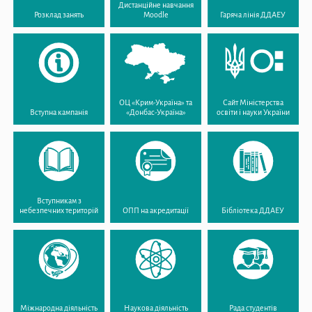
Дистанційне навчання
Розклад занять
Moodle
Гаряча лінія ДДАЕУ
ОЦ «Крим-Україна» та
Сайт Міністерства
Вступна кампанія
«Донбас-Україна»
освіти і науки України
Вступникам з
небезпечних територій
ОПП на акредитації
Бібліотека ДДАЕУ
Міжнародна діяльність
Наукова діяльність
Рада студентів