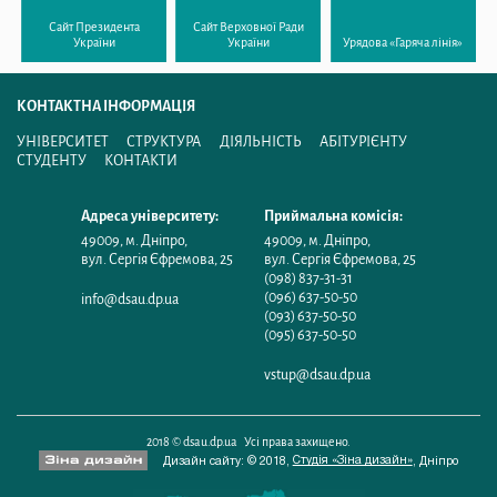
Сайт Президента
Сайт Верховної Ради
України
України
Урядова «Гаряча лінія»
КОНТАКТНА ІНФОРМАЦІЯ
УНІВЕРСИТЕТ
СТРУКТУРА
ДІЯЛЬНІСТЬ
АБІТУРІЄНТУ
СТУДЕНТУ
КОНТАКТИ
Адреса університету:
Приймальна комісія:
49009
,
м. Дніпро
,
49009
,
м. Дніпро
,
вул. Сергія Єфремова, 25
вул. Сергія Єфремова, 25
(098) 837-31-31
(096) 637-50-50
info@dsau.dp.ua
(093) 637-50-50
(095) 637-50-50
vstup@dsau.dp.ua
2018 © dsau.dp.ua Усі права захищено.
Студія «Зіна дизайн»
Дизайн сайту: © 2018,
,
Дніпро