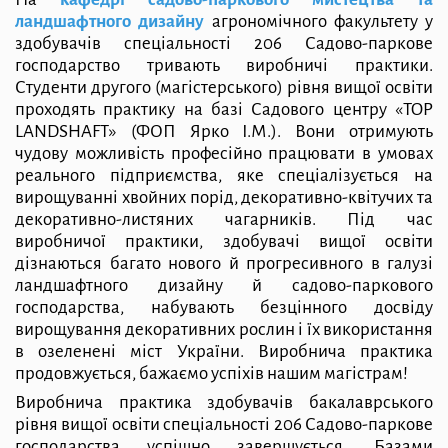
ландшафтного дизайну
агрономічного факультету у
здобувачів спеціальності 206 Садово-паркове
господарство тривають виробничі практики.
Студенти другого (магістерського) рівня вищої освіти
проходять практику на базі Садового центру «TOP
LANDSHAFT» (ФОП Ярко І.М.). Вони отримують
чудову можливість професійно працювати в умовах
реального підприємства, яке спеціалізується на
вирощуванні хвойних порід, декоративно-квітучих та
декоративно-листяних чагарників. Під час
виробничої практики, здобувачі вищої освіти
дізнаються багато нового й прогресивного в галузі
ландшафтного дизайну й садово-паркового
господарства, набувають безцінного досвіду
вирощування декоративних рослин і їх використання
в озеленені міст України. Виробнича практика
продовжується, бажаємо успіхів нашим магістрам!
Виробнича практика здобувачів бакалаврського
рівня вищої освіти спеціальності 206 Садово-паркове
господарства успішно завершується. Базами