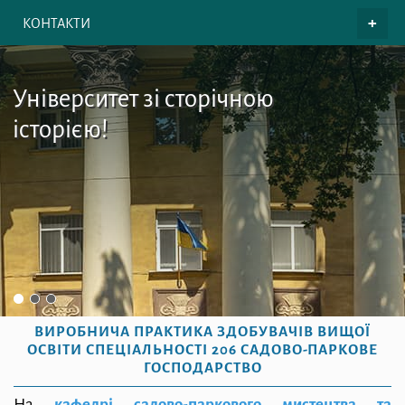
КОНТАКТИ
Університет зі сторічною
історією!
ВИРОБНИЧА ПРАКТИКА ЗДОБУВАЧІВ ВИЩОЇ
ОСВІТИ СПЕЦІАЛЬНОСТІ 206 САДОВО-ПАРКОВЕ
ГОСПОДАРСТВО
На
кафедрі садово-паркового мистецтва та