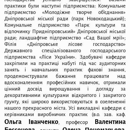
практики були наступні підприємства: Комунальне
підприємство «Молодіжне творче об’єднання»
Дніпровської міської ради (парк Новокодацький);
Комунальне підприємство «Парк культури та
відпочинку Придніпровський» Дніпровської міської
ради; ландшафтне підприємство «Сад Вашої мрії»;
Філія «Дніпровське лісове господарство»
Державного спеціалізованого господарського
підприємства «Ліси України». Здобувачі кафедри
закріпили на практиці набуті під час аудиторних
занять і навчальних практик фахові знання,
продемонстрували бажання працювати над
вдосконаленням професійних навичок, отримали
цінний досвід вирощування і догляду за
декоративними культурами відкритого і закритого
ґрунту, які широко використовуються в озелененні
нашого прекрасного міста. Усі викладачі кафедри є
керівниками виробничих практик (в.о. зав. каф.
Ольга Іванченко
Валентина
, професор