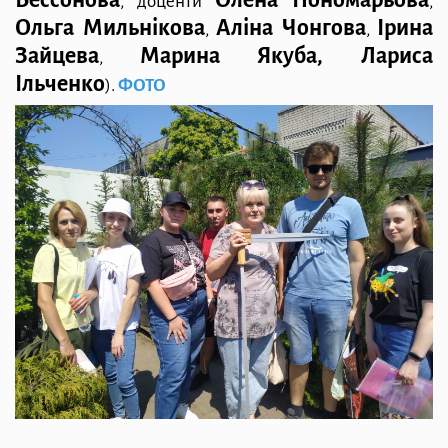
Бессонова
Олена Пономарьова
, доценти
,
Ольга Мильнікова
Аліна Чонгова
Ірина
,
,
Зайцева
Марина Якуба, Лариса
,
Ільченко
).
ФОТО