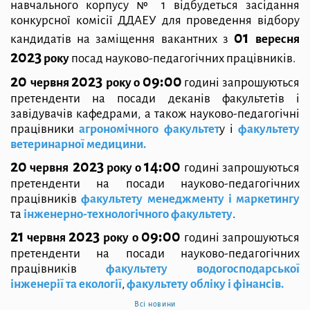
навчального корпусу № 1 відбудеться
засідання
конкурсної комісії ДДАЕУ для проведення відбору
01
кандидатів на
заміщення вакантних з
вересня
2023
року
посад науково-педагогічних
працівників.
20
2023
09:00
червня
року о
годині запрошуються
претенденти на посади
деканів факультетів і
завідувачів кафедрами, а також науково-педагогічні
працівники
агрономічного факультет
у і
факультету
ветеринарної медицини.
20
2023
14:00
червня
року о
годині запрошуються
претенденти на посади
науково-педагогічних
працівників
факультету менеджменту і маркетингу
та
інженерно-технологічного факультету
.
21
2023
09:00
червня
року о
годині запрошуються
претенденти на посади
науково-педагогічних
працівників
факультету водогосподарської
інженерії та
екології
,
факультету обліку і фінансів.
Всі новини