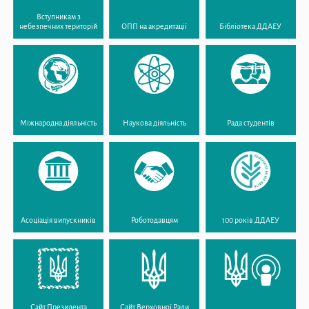
Вступникам з
небезпечних територій
ОПП на акредитації
Бібліотека ДДАЕУ
Міжнародна діяльність
Наукова діяльність
Рада студентів
Асоціація випускників
Роботодавцям
100 років ДДАЕУ
Сайт Президента
Сайт Верховної Ради