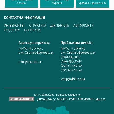
України
України
Урядова «Гаряча лінія»
КОНТАКТНА ІНФОРМАЦІЯ
УНІВЕРСИТЕТ
СТРУКТУРА
ДІЯЛЬНІСТЬ
АБІТУРІЄНТУ
СТУДЕНТУ
КОНТАКТИ
Адреса університету:
Приймальна комісія:
49009
,
м. Дніпро
,
49009
,
м. Дніпро
,
вул. Сергія Єфремова, 25
вул. Сергія Єфремова, 25
(098) 837-31-31
(096) 637-50-50
info@dsau.dp.ua
(093) 637-50-50
(095) 637-50-50
vstup@dsau.dp.ua
2018 © dsau.dp.ua Усі права захищено.
Студія «Зіна дизайн»
Дизайн сайту: © 2018,
,
Дніпро