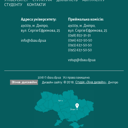
СТУДЕНТУ
КОНТАКТИ
Адреса університету:
Приймальна комісія:
49009
,
м. Дніпро
,
49009
,
м. Дніпро
,
вул. Сергія Єфремова, 25
вул. Сергія Єфремова, 25
(098) 837-31-31
(096) 637-50-50
info@dsau.dp.ua
(093) 637-50-50
(095) 637-50-50
vstup@dsau.dp.ua
2018 © dsau.dp.ua Усі права захищено.
Студія «Зіна дизайн»
Дизайн сайту: © 2018,
,
Дніпро