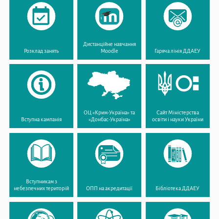
Дистанційне навчання
Розклад занять
Moodle
Гаряча лінія ДДАЕУ
ОЦ «Крим-Україна» та
Сайт Міністерства
Вступна кампанія
«Донбас-Україна»
освіти і науки України
Вступникам з
небезпечних територій
ОПП на акредитації
Бібліотека ДДАЕУ