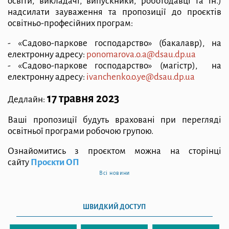
освіти, викладачі, випускники, роботодавці та ін
.
)
надсилати зауваження та пропозиції до проєктів
освітньо-професійних програм:
- «Садово-паркове господарство» (бакалавр), на
електронну адресу:
ponomarova.o.a@dsau.dp.ua
- «Садово-паркове господарство» (магістр), на
електронну адресу:
ivanchenko.o.ye@
dsau.dp.ua
17 травня 2023
Дедлайн:
Ваші пропозиції будуть враховані при перегляді
освітньої програми робочою групою.
Ознайомитись з проєктом можна на сторінці
сайту
Проєкти ОП
Всі новини
ШВИДКИЙ ДОСТУП