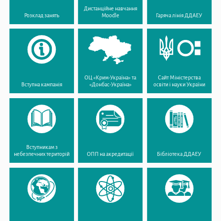
Дистанційне навчання
Розклад занять
Moodle
Гаряча лінія ДДАЕУ
ОЦ «Крим-Україна» та
Сайт Міністерства
Вступна кампанія
«Донбас-Україна»
освіти і науки України
Вступникам з
небезпечних територій
ОПП на акредитації
Бібліотека ДДАЕУ