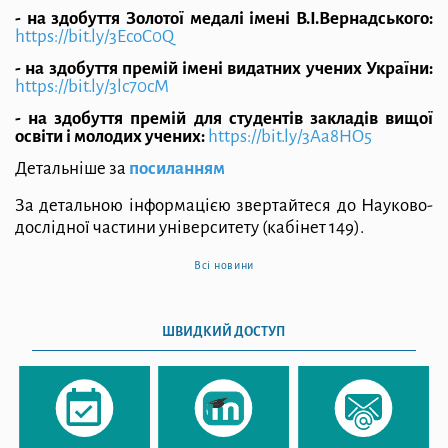
- на здобуття Золотої медалі імені В.І.Вернадського:
https://bit.ly/3EcoC0Q
- на здобуття премій імені видатних учених України:
https://bit.ly/3lc70cM
- на здобуття премій для студентів закладів вищої
освіти і молодих учених:
https://bit.ly/3Aa8HO5
Детальніше за
посиланням
За детальною інформацією звертайтеся до Науково-
дослідної частини університету (кабінет 149).
Всі новини
ШВИДКИЙ ДОСТУП