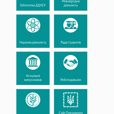
Міжнародна
Бібліотека ДДАЕУ
діяльність
Наукова діяльність
Рада студентів
Асоціація
випускників
Роботодавцям
Сайт Президента