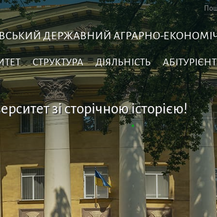
ВСЬКИЙ ДЕРЖАВНИЙ АГРАРНО-ЕКОНОМІЧ
ИТЕТ
СТРУКТУРА
ДІЯЛЬНІСТЬ
АБІТУРІЄНТ
ерситет зі сторічною історією!