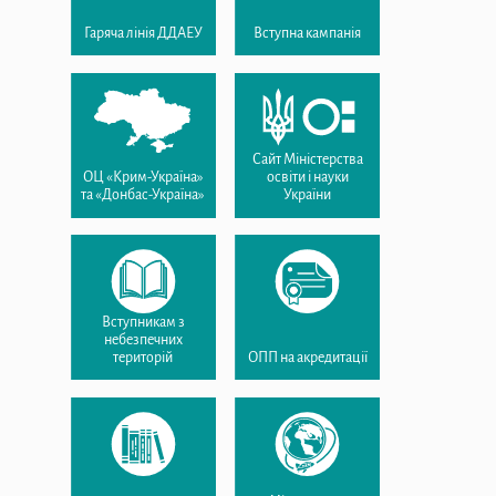
Гаряча лінія ДДАЕУ
Вступна кампанія
Сайт Міністерства
ОЦ «Крим-Україна»
освіти і науки
та «Донбас-Україна»
України
Вступникам з
небезпечних
територій
ОПП на акредитації