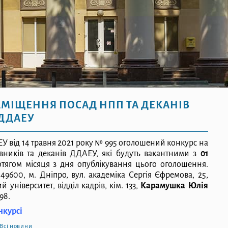
☀
МІЩЕННЯ ПОСАД НПП ТА ДЕКАНІВ
ДДАЕУ
ЕУ від 14 травня 2021 року № 995 оголошений конкурс на
вників та деканів ДДАЕУ, які будуть вакантними з
01
отягом місяця з дня опублікування цього оголошення.
9600, м. Дніпро, вул. академіка Сергія Єфремова, 25,
ніверситет, відділ кадрів, кім. 133,
Карамушка Юлія
98.
нкурсі
Всі новини