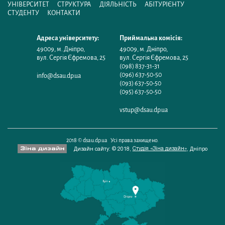
УНІВЕРСИТЕТ
СТРУКТУРА
ДІЯЛЬНІСТЬ
АБІТУРІЄНТУ
СТУДЕНТУ
КОНТАКТИ
Адреса університету:
Приймальна комісія:
49009
,
м. Дніпро
,
49009
,
м. Дніпро
,
вул. Сергія Єфремова, 25
вул. Сергія Єфремова, 25
(098) 837-31-31
(096) 637-50-50
info@dsau.dp.ua
(093) 637-50-50
(095) 637-50-50
vstup@dsau.dp.ua
2018 © dsau.dp.ua Усі права захищено.
Студія «Зіна дизайн»
Дизайн сайту: © 2018,
,
Дніпро