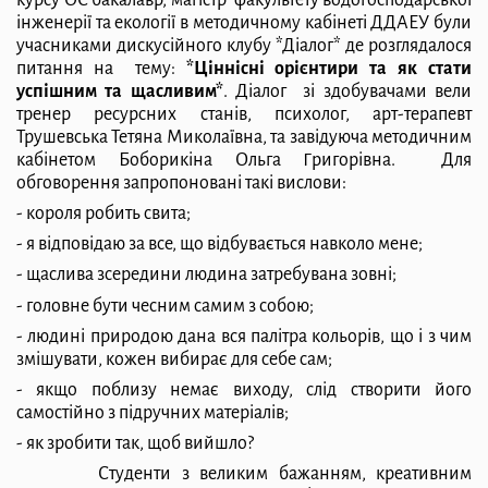
інженерії та екології в методичному кабінеті ДДАЕУ були
учасниками дискусійного клубу *Діалог* де розглядалося
питання на тему:
*Ціннісні орієнтири та як стати
успішним та щасливим*
. Діалог зі здобувачами вели
тренер ресурсних станів, психолог, арт-терапевт
Трушевська Тетяна Миколаївна, та завідуюча методичним
кабінетом Боборикіна Ольга Григорівна. Для
обговорення запропоновані такі вислови:
- короля робить свита;
- я відповідаю за все, що відбувається навколо мене;
- щаслива зсередини людина затребувана зовні;
- головне бути чесним самим з собою;
- людині природою дана вся палітра кольорів, що і з чим
змішувати, кожен вибирає для себе сам;
- якщо поблизу немає виходу, слід створити його
самостійно з підручних матеріалів;
- як зробити так, щоб вийшло?
Студенти з великим бажанням, креативним