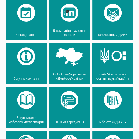
Дистанційне навчання
Розклад занять
Moodle
Гаряча лінія ДДАЕУ
ОЦ «Крим-Україна» та
Сайт Міністерства
Вступна кампанія
«Донбас-Україна»
освіти і науки України
Вступникам з
небезпечних територій
ОПП на акредитації
Бібліотека ДДАЕУ