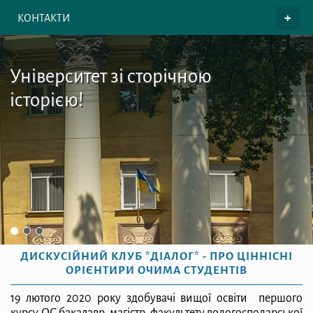
КОНТАКТИ
Університет зі сторічною
історією!
ДИСКУСІЙНИЙ КЛУБ *ДІАЛОГ* - ПРО ЦІННІСНІ
ОРІЄНТИРИ ОЧИМА СТУДЕНТІВ
19 лютого 2020 року здобувачі вищої освіти першого
курсу ОС бакалавр, магістр факультету водогосподарської