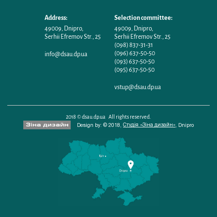
Address:
Selection committee:
49009
,
Dnipro
,
49009
,
Dnipro
,
Serhii Efremov Str., 25
Serhii Efremov Str., 25
(098) 837-31-31
(096) 637-50-50
info@dsau.dp.ua
(093) 637-50-50
(095) 637-50-50
vstup@dsau.dp.ua
2018 © dsau.dp.ua All rights reserved.
Студія «Зіна дизайн»
Design by: © 2018,
,
Dnipro