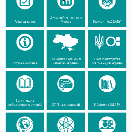
Дистанційне навчання
Розклад занять
Moodle
Гаряча лінія ДДАЕУ
ОЦ «Крим-Україна» та
Сайт Міністерства
Вступна кампанія
«Донбас-Україна»
освіти і науки України
Вступникам з
небезпечних територій
ОПП на акредитації
Бібліотека ДДАЕУ