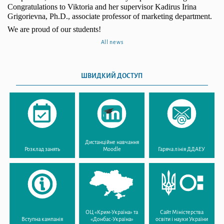
Congratulations to Viktoria and her supervisor Kadirus Irina
Grigorievna, Ph.D., associate professor of marketing department.
We are proud of our students!
All news
ШВИДКИЙ ДОСТУП
Дистанційне навчання
Розклад занять
Moodle
Гаряча лінія ДДАЕУ
ОЦ «Крим-Україна» та
Сайт Міністерства
Вступна кампанія
«Донбас-Україна»
освіти і науки України