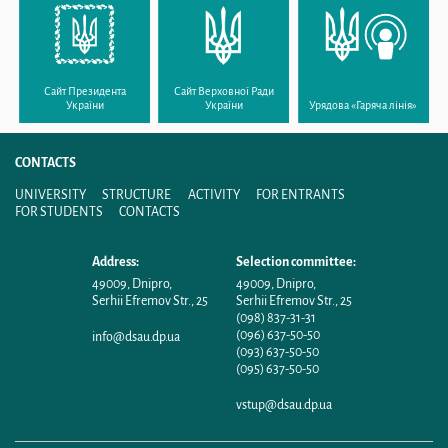
Сайт Президента
Сайт Верховної Ради
України
України
Урядова «Гаряча лінія»
CONTACTS
UNIVERSITY
STRUCTURE
ACTIVITY
FOR ENTRANTS
FOR STUDENTS
CONTACTS
Address:
Selection committee:
49009
,
Dnipro
,
49009
,
Dnipro
,
Serhii Efremov Str., 25
Serhii Efremov Str., 25
(098) 837-31-31
(096) 637-50-50
info@dsau.dp.ua
(093) 637-50-50
(095) 637-50-50
vstup@dsau.dp.ua